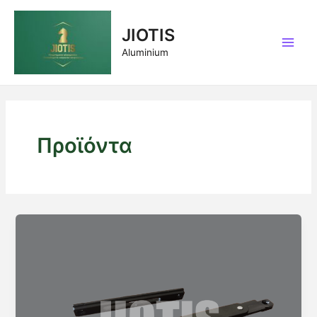
Μετάβαση
στο
JIOTIS
περιεχόμενο
Main
Aluminium
Men
Προϊόντα